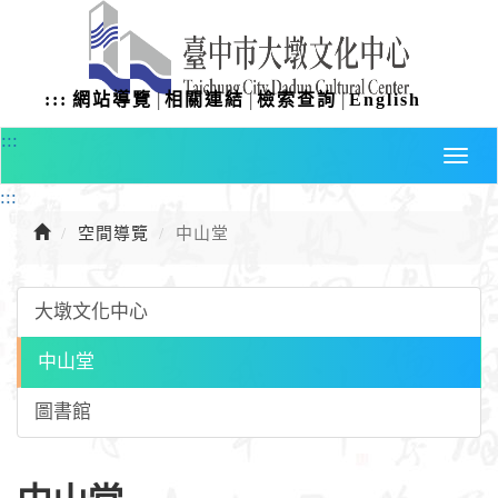
進
入
主
要
|
|
|
:::
網站導覽
相關連結
檢索查詢
English
內
容
:::
:::
空間導覽
中山堂
大墩文化中心
中山堂
圖書館