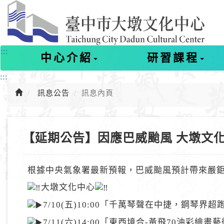
進
入
主
要
內
:::
中心介紹
研習課程
容
:::
訊息公告
訊息內頁
【延期公告】因應巴威颱風 大墩文
根據中央氣象署最新預報，巴威颱風預計帶來嚴鉅
大墩文化中心
7/10(五)10:00「千萬琴聲在中捷，鋼琴界超跑F
7/11(六)14:00「東西境合-黃飛70油彩繪