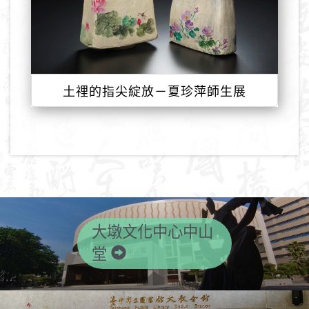
土𥚃的指尖綻放－夏珍萍師生展
大墩文化中心中山
堂