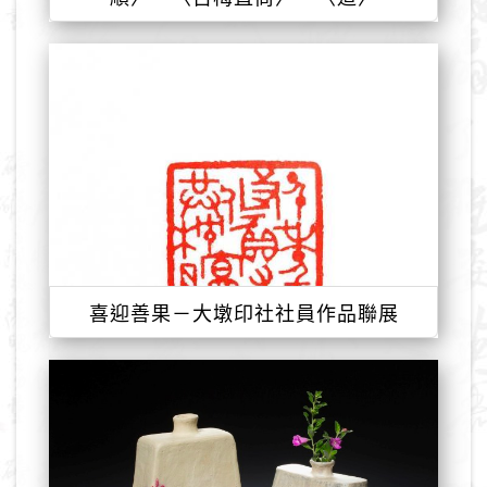
喜迎善果－大墩印社社員作品聯展