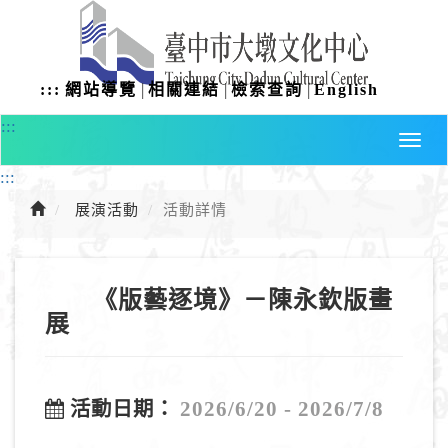
進
入
主
要
|
|
|
:::
網站導覽
相關連結
檢索查詢
English
內
容
:::
:::
展演活動
活動詳情
《版藝逐境》－陳永欽版畫
展
2026/6/20 - 2026/7/8
活動日期：