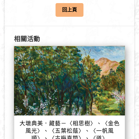
回上頁
相關活動
大墩典美．藏藝－〈相思樹〉、〈金色
風光〉、〈五葉松蔭〉、〈一帆風
順〉、〈古梅直筒〉、〈道〉