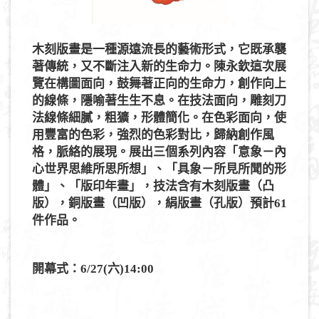
木刻版畫是一種源遠流長的藝術形式，它既承襲
著傳統，又不斷注入新的生命力。陳永欽這次展
覽在構圖面向，鼓舞著正向的生命力，創作向上
的線條，隱喻著生生不息。在技法面向，雕刻刀
法線條細膩，粗獷，形體簡化。在色彩面向，使
用豐富的色彩，強烈的色彩對比，歸納創作風
格，脈絡的展現。展出三個系列內容「意象－內
心世界思維所思所想」、「具象－所見所聞的形
體」、「版印年畫」，技法含有木刻版畫（凸
版），銅版畫（凹版），絹版畫（孔版）預計61
件作品。
開幕式：6/27(六)14:00