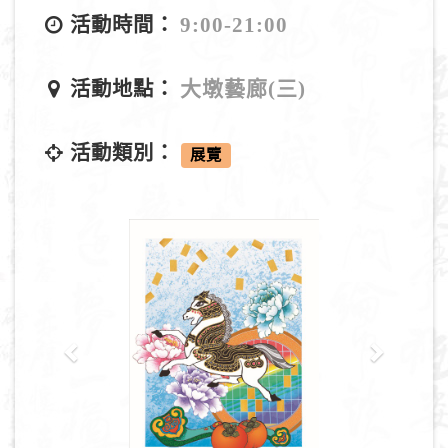
9:00-21:00
活動時間：
大墩藝廊(三)
活動地點：
活動類別：
展覽
P
N
r
e
e
x
v
t
i
o
u
s