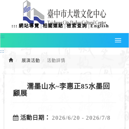
進
入
主
要
|
|
|
:::
網站導覽
相關連結
檢索查詢
English
內
容
:::
:::
展演活動
活動詳情
濡墨山水~李惠正85水墨回
顧展
2026/6/20 - 2026/7/8
活動日期：