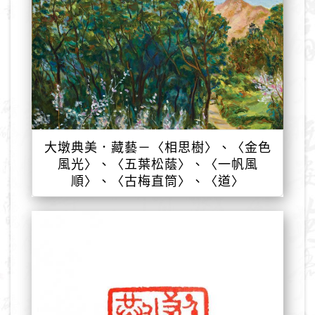
大墩典美．藏藝－〈相思樹〉、〈金色
風光〉、〈五葉松蔭〉、〈一帆風
順〉、〈古梅直筒〉、〈道〉