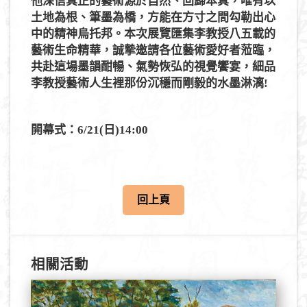
他深信真正的藝術源於自然、回歸本真，唯有以
土地為根、筆墨為橋，方能在方寸之間勾勒出心
中的精神烏托邦。本次展覽匯集李教授八五載的
藝術生命精華，誠摯邀請各位藝術愛好者蒞臨，
共赴這場墨韻酣暢、氣勢恢弘的視覺饗宴，細品
李教授藝術人生裡那份沉穩而剛毅的水墨淋漓!
開幕式：6/21(日)14:00
回上頁
相關活動