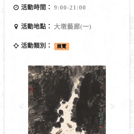
9:00-21:00
活動時間：
大墩藝廊(一)
活動地點：
活動類別：
展覽
P
N
r
e
e
x
v
t
i
o
u
s