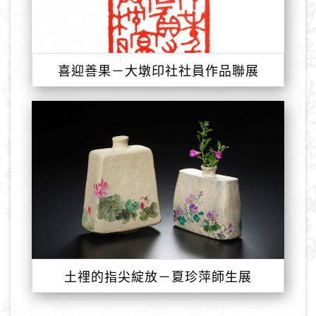
喜迎善果－大墩印社社員作品聯展
土𥚃的指尖綻放－夏珍萍師生展