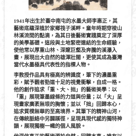
1941年出生於臺中南屯的水墨大師李惠正，其
藝術底蘊深植於家鄉筏子溪畔。童年時期穿梭山
林溪流間的點滴，為其日後藝術實踐奠定了深厚
的美學基礎。這段與土地緊密連結的生命經驗，
使他常以厚重山林、深邃巨壑及奔騰的溪瀑入
畫，展現出大自然的雄渾壯闊，更使其成為臺灣
當代水墨極具代表性的指標人物。
李教授作品具有極高的辨識度，筆下的濃墨重
彩，賦予觀者勁道十足的視覺衝擊，自成一格。
他的創作追求「重、大、拙」的藝術美學：以
「重」展現筆墨線條的力道與份量；以「大」呈
現畫家廣袤無垠的胸懷；並以「拙」回歸本心，
追求質樸無華的至高境界。其筆下的精神山河，
在傳統脈絡中另闢蹊徑，呈現具現代感的獨特神
韻，展現獨樹一幟的個人風貌。