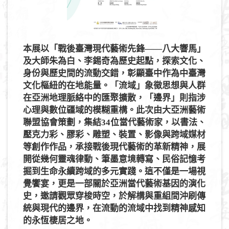
s
本展以「戰後臺灣現代藝術先鋒——八大響馬」
及大師朱為白、李錫奇為歷史起點，探索文化、
身份與歷史間的流動交錯，彰顯臺中作為中臺灣
文化樞紐的在地能量。「流域」象徵思想與人群
在亞洲地理脈絡中的匯聚擴散，「邊界」則指涉
心理與數位疆域的模糊重構。此次由大亞洲藝術
聯盟協會策劃，集結34位當代藝術家，以書法、
壓克力彩、膠彩、雕塑、裝置、影像與跨域媒材
等創作作品，承接戰後現代藝術的革新精神，展
開從幾何靈魂律動、筆墨意境轉寫、民俗記憶考
掘到生命永續跨域的多元實踐。這不僅是一場視
覺饗宴，更是一部關於亞洲當代藝術基因的演化
史，邀請觀眾穿梭時空，於解構與重組間沖刷傳
統與現代的邊界，在流動的流域中找到精神感知
的永恆棲居之地。