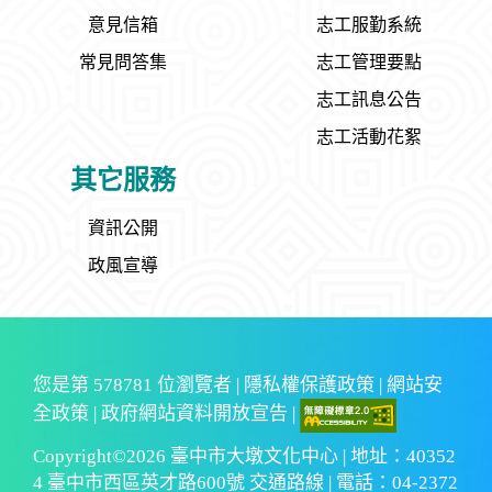
意見信箱
志工服勤系統
常見問答集
志工管理要點
志工訊息公告
志工活動花絮
其它服務
資訊公開
政風宣導
您是第
578781
位瀏覽者 |
隱私權保護政策
|
網站安
全政策
|
政府網站資料開放宣告
|
Copyright©2026 臺中市大墩文化中心 | 地址：40352
4 臺中市西區英才路600號 交通路線 | 電話：04-2372