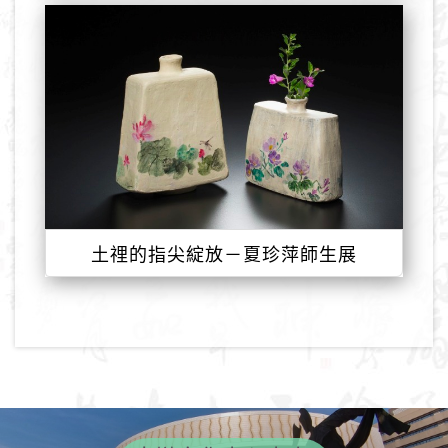
土𥚃的指尖綻放－夏珍萍師生展