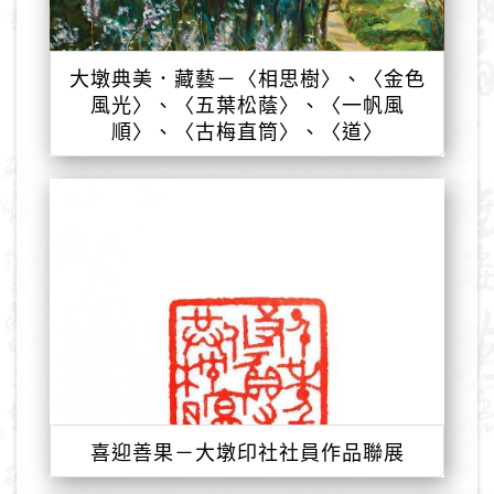
大墩典美．藏藝－〈相思樹〉、〈金色
風光〉、〈五葉松蔭〉、〈一帆風
順〉、〈古梅直筒〉、〈道〉
喜迎善果－大墩印社社員作品聯展