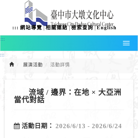
進
入
主
要
|
|
|
:::
網站導覽
相關連結
檢索查詢
English
內
容
:::
:::
展演活動
活動詳情
流域 / 邊界：在地 × 大亞洲
當代對話
2026/6/13 - 2026/6/24
活動日期：