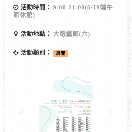
9:00-21:00(6/19端午
活動時間：
節休館)
大墩藝廊(六)
活動地點：
活動類別：
展覽
P
N
r
e
e
x
v
t
i
o
u