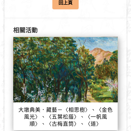
回上頁
相關活動
大墩典美．藏藝－〈相思樹〉、〈金色
風光〉、〈五葉松蔭〉、〈一帆風
順〉、〈古梅直筒〉、〈道〉