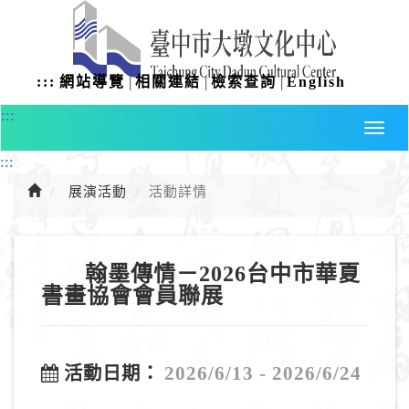
進
入
主
要
|
|
|
:::
網站導覽
相關連結
檢索查詢
English
內
容
:::
:::
展演活動
活動詳情
翰墨傳情－2026台中市華夏
書畫協會會員聯展
2026/6/13 - 2026/6/24
活動日期：