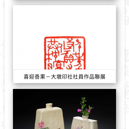
喜迎善果－大墩印社社員作品聯展