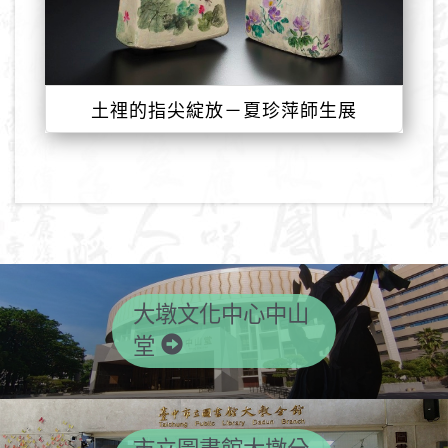
土𥚃的指尖綻放－夏珍萍師生展
大墩文化中心中山
堂