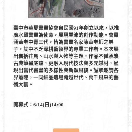
s
臺中市華夏書畫協會自民國91年創立以來，以推
廣水墨書畫為使命，展現豐沛的創作動能。會員
涵蓋老中青三代，皆為書畫名家陳華老師之弟
子，其中不乏深耕藝術界的專業工作者。本次展
出囊括花鳥、山水與人物等主題，作品不僅承襲
古典筆墨底蘊，更融入現代技法與多元媒材，呈
現出當代書畫的多樣性與新穎風貌。誠摯邀請各
界蒞臨，一同細品這場跨越世代、萬千風采的藝
術大觀。
開幕式：6/14(日)14:00