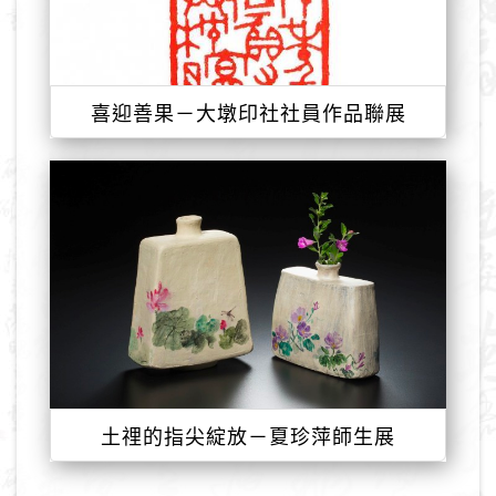
喜迎善果－大墩印社社員作品聯展
土𥚃的指尖綻放－夏珍萍師生展