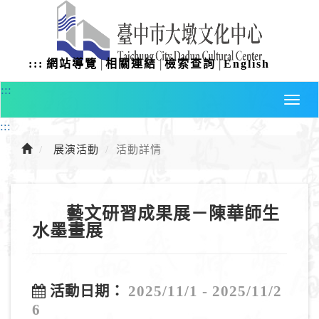
進
入
主
要
|
|
|
:::
網站導覽
相關連結
檢索查詢
English
內
容
:::
:::
展演活動
活動詳情
藝文研習成果展－陳華師生
水墨畫展
2025/11/1 - 2025/11/2
活動日期：
6