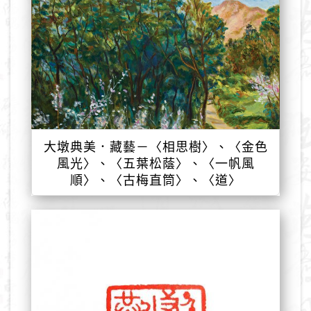
大墩典美．藏藝－〈相思樹〉、〈金色
風光〉、〈五葉松蔭〉、〈一帆風
順〉、〈古梅直筒〉、〈道〉