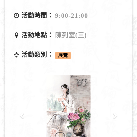
9:00-21:00
活動時間：
陳列室(三)
活動地點：
活動類別：
展覽
P
N
r
e
e
x
v
t
i
o
u