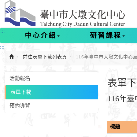
進
入
主
要
內
:::
中心介紹
研習課程
容
:::
前往表單下載列表頁
116年臺中市大墩文化中心
活動報名
表單下
表單下載
116年
預約導覽
標題