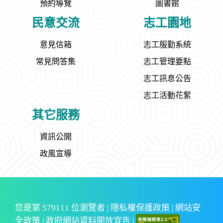
預約導覽
圖書館
民意交流
志工園地
意見信箱
志工服勤系統
常見問答集
志工管理要點
志工訊息公告
志工活動花絮
其它服務
資訊公開
政風宣導
您是第
579111
位瀏覽者 |
隱私權保護政策
|
網站安
全政策
|
政府網站資料開放宣告
|