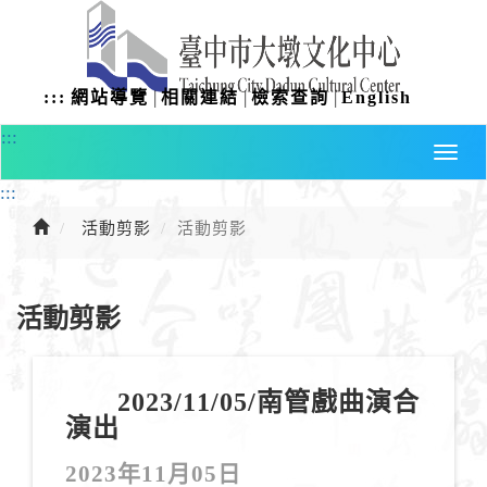
進
入
主
要
|
|
|
:::
網站導覽
相關連結
檢索查詢
English
內
容
:::
:::
活動剪影
活動剪影
活動剪影
2023/11/05/南管戲曲演合
演出
2023年11月05日