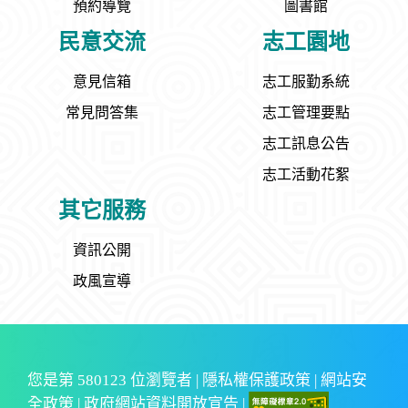
預約導覽
圖書館
民意交流
志工園地
意見信箱
志工服勤系統
常見問答集
志工管理要點
志工訊息公告
志工活動花絮
其它服務
資訊公開
政風宣導
您是第
580123
位瀏覽者 |
隱私權保護政策
|
網站安
全政策
|
政府網站資料開放宣告
|