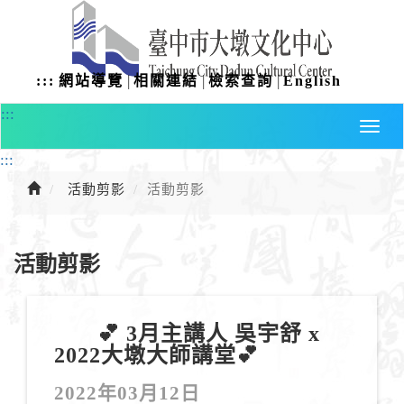
進
入
主
要
|
|
|
:::
網站導覽
相關連結
檢索查詢
English
內
容
:::
:::
活動剪影
活動剪影
活動剪影
💕 3月主講人 吳宇舒 x
2022大墩大師講堂💕
2022年03月12日