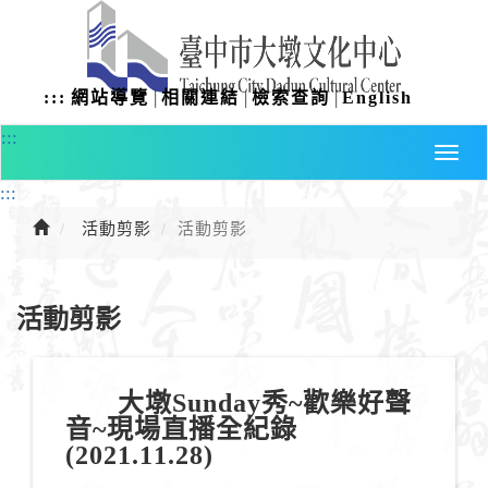
進
入
主
要
|
|
|
:::
網站導覽
相關連結
檢索查詢
English
內
容
:::
:::
活動剪影
活動剪影
活動剪影
大墩Sunday秀~歡樂好聲
音~現場直播全紀錄
(2021.11.28)