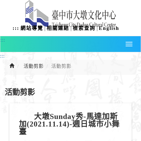
進
入
主
要
|
|
|
:::
網站導覽
相關連結
檢索查詢
English
內
容
:::
:::
活動剪影
活動剪影
活動剪影
大墩Sunday秀-馬達加斯
加(2021.11.14)-週日城市小舞
臺