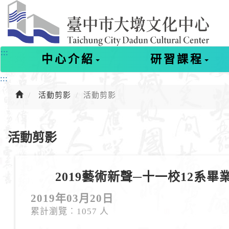
進
入
主
要
內
:::
中心介紹
研習課程
容
:::
活動剪影
活動剪影
活動剪影
2019藝術新聲─十一校12系畢
2019年03月20日
累計瀏覽︰1057 人