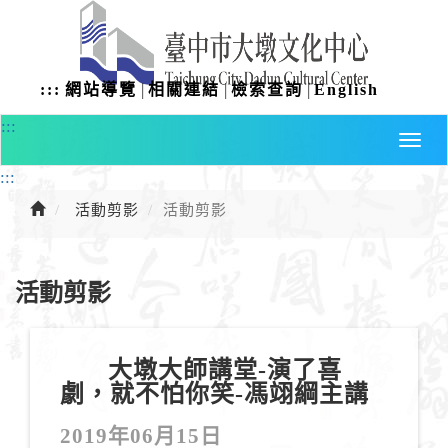
進
入
主
要
|
|
|
:::
網站導覽
相關連結
檢索查詢
English
內
容
:::
:::
活動剪影
活動剪影
活動剪影
大墩大師講堂-演了喜
劇，就不怕你笑-馮翊綱主講
2019年06月15日