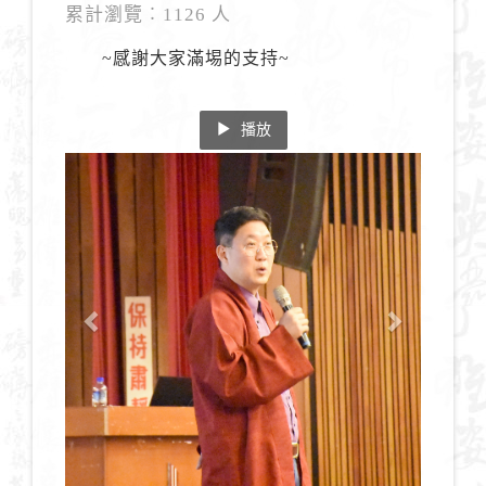
累計瀏覽︰1126 人
~感謝大家滿埸的支持~
播放
Previous
Next