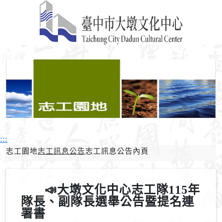
P
N
r
e
:::
e
x
志工園地
志工訊息公告
志工訊息公告內頁
v
t
i
o
📣大墩文化中心志工隊115年
u
隊長、副隊長選舉公告暨提名連
s
署書