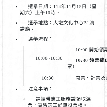
選舉日期：114年11月15日（星
期六）上午10時。
選舉地點：大墩文化中心B1演
講廳。
選舉流程：
10:00
開始領
10:00~10:30
10:30
領票截
票）
10:30~
開票、計票及
注意事項：
請
攜帶志工服務證
領取選
票，實習志工尚無投票權。