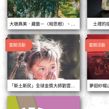
大墩典美．藏藝－〈相思樹〉、〈金色風光〉、〈五葉松蔭〉、〈一帆風順〉、〈古梅直筒〉、〈道〉
土𥚃
當期活動
當期活動
「斯土斯民」全球金獎大師劉雲生個展