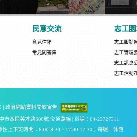
民意交流
志工園
意見信箱
志工服勤
常見問答集
志工管理
志工訊息
志工活動
策
|
政府網站資料開放宣告
|
 臺中市西區英才路600號 交通路線 | 電話：04-23727311
彈性上下班時間：8:00-8:30、17:00-17:30；每週一休館