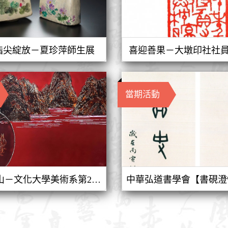
的指尖綻放－夏珍萍師生展
喜迎善果－大墩印社社
當期活動
夢迴紗帽山－文化大學美術系第26屆聯展