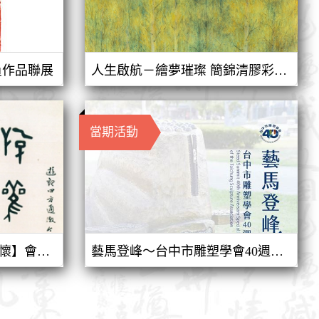
員作品聯展
人生啟航－繪夢璀璨 簡錦清膠彩畫個展
當期活動
中華弘道書學會【書硯澄懷】會員聯展
藝馬登峰～台中市雕塑學會40週年特展