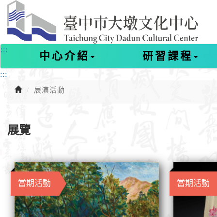
進
入
主
要
內
:::
中心介紹
研習課程
容
:::
展演活動
展覽
當期活動
當期活動