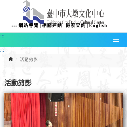
進
入
主
要
|
|
|
:::
網站導覽
相關連結
檢索查詢
English
內
容
:::
:::
活動剪影
活動剪影