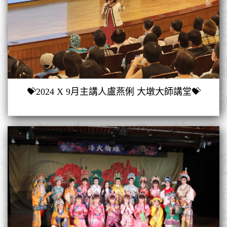
💝2024 X 9月主講人盧燕俐 大墩大師講堂💝