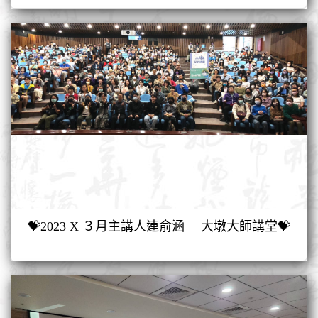
💝2023 X ３月主講人連俞涵 大墩大師講堂💝