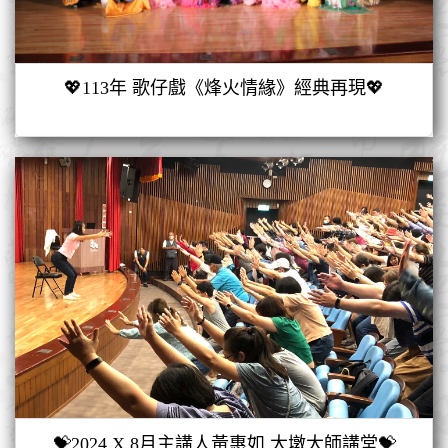
💖113年 歌仔戲《烽火情緣》經典再現💖
💝2024 X 8月主講人黃惠如 大墩大師講堂💝