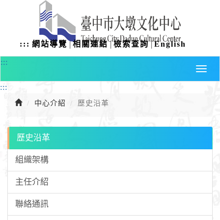
進
入
主
要
|
|
|
:::
網站導覽
相關連結
檢索查詢
English
內
容
:::
:::
中心介紹
歷史沿革
歷史沿革
組織架構
主任介紹
聯絡通訊