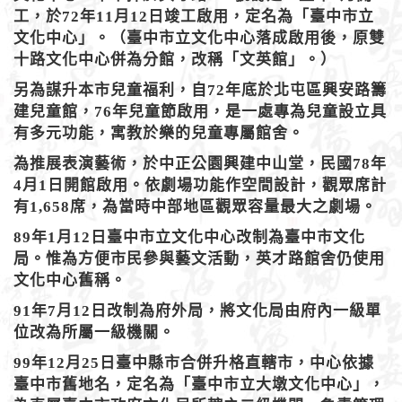
工，於72年11月12日竣工啟用，定名為「臺中市立
文化中心」。（臺中市立文化中心落成啟用後，原雙
十路文化中心併為分館，改稱「文英館」。）
另為謀升本市兒童福利，自72年底於北屯區興安路籌
建兒童館，76年兒童節啟用，是一處專為兒童設立具
有多元功能，寓教於樂的兒童專屬館舍。
為推展表演藝術，於中正公園興建中山堂，民國78年
4月1日開館啟用。依劇場功能作空間設計，觀眾席計
有1,658席，為當時中部地區觀眾容量最大之劇場。
89年1月12日臺中市立文化中心改制為臺中市文化
局。惟為方便市民參與藝文活動，英才路館舍仍使用
文化中心舊稱。
91年7月12日改制為府外局，將文化局由府內一級單
位改為所屬一級機關。
99年12月25日臺中縣市合併升格直轄市，中心依據
臺中市舊地名，定名為「臺中市立大墩文化中心」，