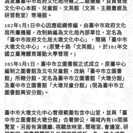
為直屬臺中市政府文化局所轄之二級機關，負責管理
文化中心本館、兒童館、文英館（文英、主題畫廊及
研習教室）等場館。
102年1月1日中心因應組織修編，由臺中市政府文化
局所屬機關，改制納編為文化局內部單位，定名為
「臺中市政府文化局大墩文化中心」，簡稱「臺中市
大墩文化中心」。(原雙十路「文英館」，於101年交
國立臺灣體育運動大學管理。)
105年3月1日，臺中市立圖書館正式成立，原屬中心
編制之圖書館及北屯兒童館，改納「臺中市立圖書
館」所轄分館，定名為臺中市立圖書館「大墩分館」
及臺中市立圖書館「大墩兒童分館」(現為臺中市立
圖書館興安分館)。
臺中市大墩文化中心管理範圍包含中山堂，並與「臺
中市立圖書館大墩分館」合署辦公，場域內有10間展
覽室，另設有演講廳､視聽放映室､簡報室､會議室､研